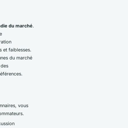
ndie du marché
.
e
ration
s et faiblesses.
cunes du marché
 des
références.
nnaires, vous
sommateurs.
cussion