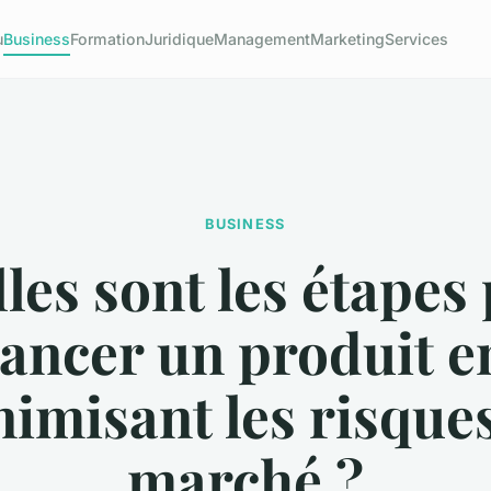
u
Business
Formation
Juridique
Management
Marketing
Services
BUSINESS
les sont les étapes
lancer un produit e
imisant les risque
marché ?