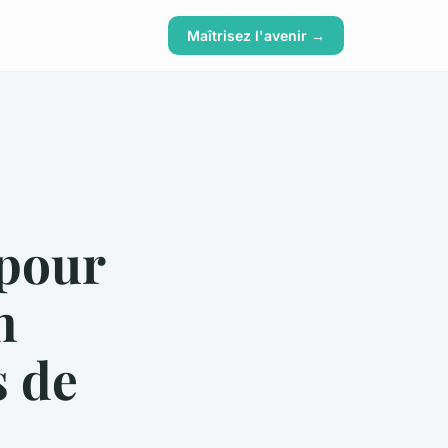
Maîtrisez l'avenir →
 pour
n
s de