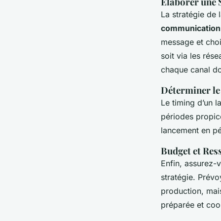
Élaborer une 
La stratégie de 
communication 
message et choi
soit via les ré
chaque canal doi
Déterminer l
Le timing d’un l
périodes propic
lancement en pér
Budget et Res
Enfin, assurez-
stratégie. Prév
production, mai
préparée et coor