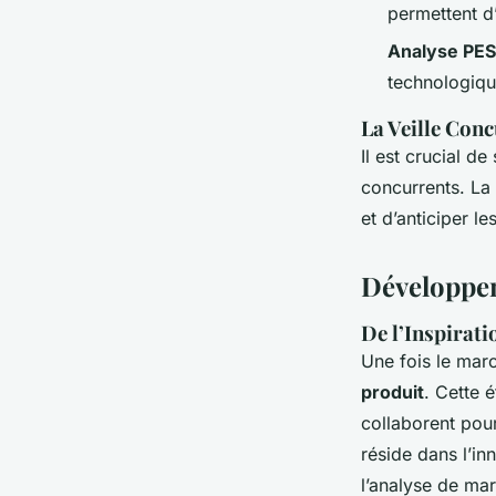
permettent d’
Analyse PE
technologiqu
La Veille Conc
Il est crucial 
concurrents. La
et d’anticiper l
Développeme
De l’Inspirati
Une fois le marc
produit
. Cette 
collaborent pou
réside dans l’in
l’analyse de ma