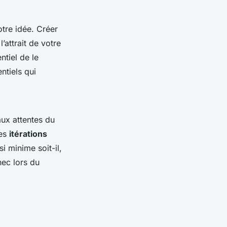
otre idée. Créer
’attrait de votre
ntiel de le
ntiels qui
aux attentes du
des
itérations
i minime soit-il,
hec lors du