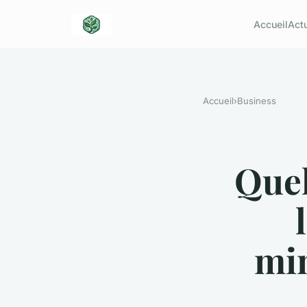
Accueil
Act
Accueil
›
Business
Quel
min