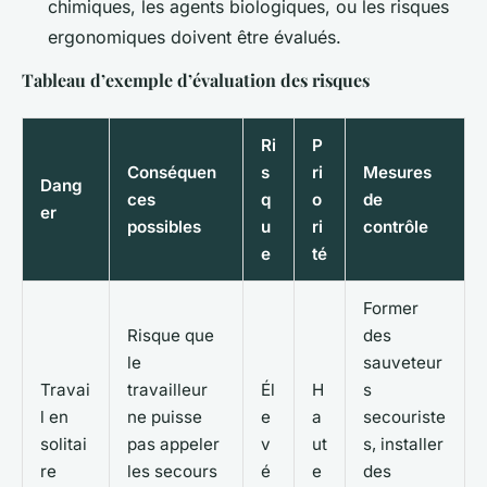
chimiques, les agents biologiques, ou les risques
ergonomiques doivent être évalués.
Tableau d’exemple d’évaluation des risques
Ri
P
Conséquen
s
ri
Mesures
Dang
ces
q
o
de
er
possibles
u
ri
contrôle
e
té
Former
Risque que
des
le
sauveteur
Travai
travailleur
Él
H
s
l en
ne puisse
e
a
secouriste
solitai
pas appeler
v
ut
s, installer
re
les secours
é
e
des