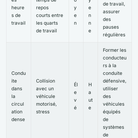
de travail,
heure
repos
y
e
assurer
s de
courts entre
e
n
des
travail
les quarts
n
n
pauses
de travail
e
régulières
Former les
conducteu
rs à la
Condu
conduite
ite
Collision
défensive,
Él
H
dans
avec un
utiliser
e
a
la
véhicule
des
v
ut
circul
motorisé,
véhicules
é
e
ation
stress
équipés
dense
de
systèmes
de