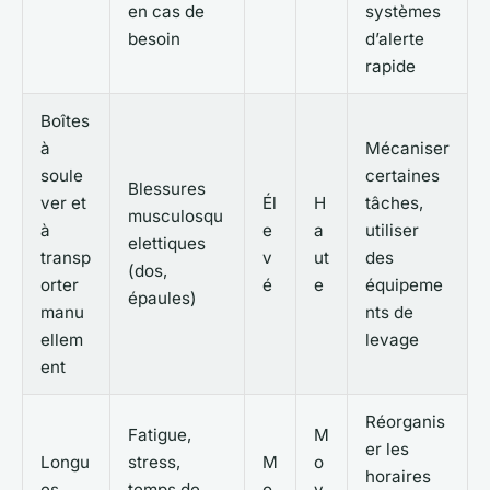
en cas de
systèmes
besoin
d’alerte
rapide
Boîtes
à
Mécaniser
soule
certaines
Blessures
ver et
Él
H
tâches,
musculosqu
à
e
a
utiliser
elettiques
transp
v
ut
des
(dos,
orter
é
e
équipeme
épaules)
manu
nts de
ellem
levage
ent
Réorganis
Fatigue,
M
er les
Longu
stress,
M
o
horaires
es
temps de
o
y