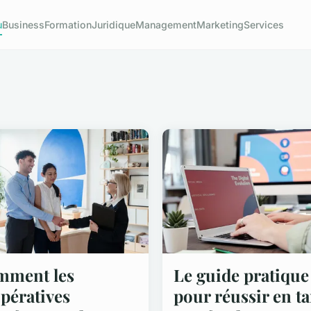
u
Business
Formation
Juridique
Management
Marketing
Services
mment les
Le guide pratique
pératives
pour réussir en ta