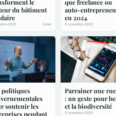
nsforment le
que freelance ou
teur du bâtiment
auto-entrepreneu
idaire
en 2024
tobre 2025
5 min
8 novembre 2025
 politiques
Parrainer une ru
vernementales
: un geste pour be
r soutenir les
et la biodiversité
reprises pendant
5 novembre 2025