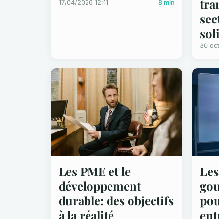
tra
17/04/2026 12:11
8 min
sec
sol
30 oc
Les PME et le
Les
développement
gou
durable: des objectifs
pou
à la réalité
ent